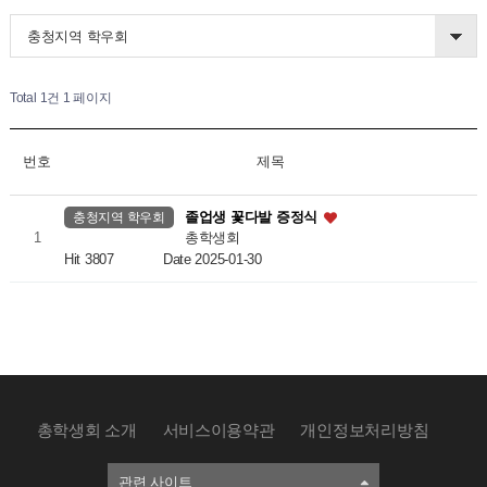
충청지역 학우회
Total 1건
1 페이지
번호
제목
졸업생 꽃다발 증정식
충청지역 학우회
총학생회
1
Hit 3807
Date 2025-01-30
총학생회 소개
서비스이용약관
개인정보처리방침
관련 사이트