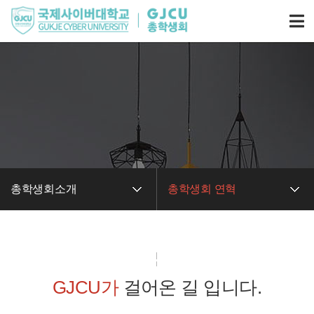
총학생회소개
총학생회 연혁
총학생회소개
GJCU가
걸어온 길 입니다.