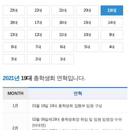
19대
23대
22대
21대
20대
18대
17대
16대
15대
14대
13대
12대
11대
10대
9대
8대
7대
6대
5대
4대
3대
2대
1대
2021년
19대
총학생회 연혁입니다.
MONTH
연혁
1月
01월 18일 19대 총학생회 집행부 임원 구성
02월 06일제19대 총학생회장 취임 및 임원 임명장 수여
(비대면)
2月