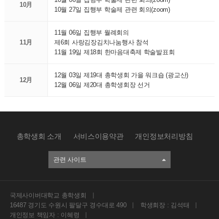
10月
10월 27일 집행부 학술제 관련 회의(zoom)
11월 06일 집행부 월례회의
11月
제6회 사랑김장김치나눔행사 참석
11월 19일 제18회 한마음대축제 학술발표회
12월 03일 제19대 총학생회 가을 워크숍 (광교산)
12月
12월 06일 제20대 총학생회장 선거
총학생회 소개
서비스이용약관
개인정보처리방침
관련 사이트
국제사이버대학교 총학생회
16487 경기도 수원시 팔달구 경수대로 490
학생회장 : 김석태
개인정보 책임자 : 이혜령