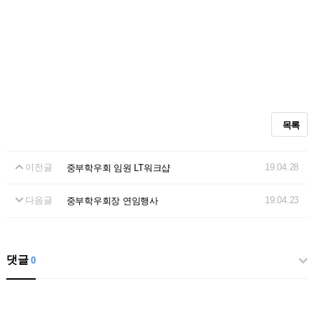
목록
이전글
19.04.28
중부학우회 임원 LT워크샵
다음글
19.04.23
중부학우회장 연임행사
댓글
0