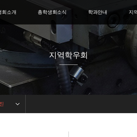
생회소개
총학생회소식
학과안내
지
회장 인사말
총학생회 일정
스마트경영학부
지역학
직도
사진앨범
휴먼복지학부
지역
생회 연혁
중앙선거 관리위윈회
상담학부
지역
지역학우회
생회 회칙
ICT 공학부
회 오시는길
K-컬쳐학부
진