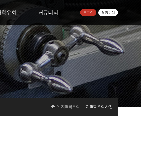
역학우회
커뮤니티
로그인
회원가입
우회 모임방
공지사항
학우회 소식
자주하는질문
학우회 사진
건의사항
학교소식
지역학우회
지역학우회 사진